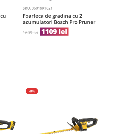
SKU:
06019K1021
 cu
Foarfeca de gradina cu 2
acumulatori Bosch Pro Pruner
1109
lei
1609
lei
-8%
-8%