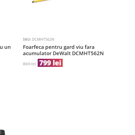
SKU:
DCMHT562N
SKU:
DCMHT5
cu un
Foarfeca pentru gard viu fara
Foarfeca 
acumulator DeWalt DCMHT562N
acumulat
DCMHT56
799
lei
869
lei
1
1409
lei