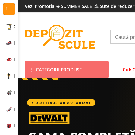
Vezi Promo
ția
☀️
SUMMER SALE
⛱️
Sute de reduceri
Categorii Produse
Scule electrice profesionale
Prelucrarea metalului
Prelucrarea lemnului
CATEGORII PRODUSE
Cub 
Echipamente construcții
Echipamente curățenie
⚡ DISTRIBUITOR AUTORIZAT
Echipamente grădinărit
Echipamente încălzire