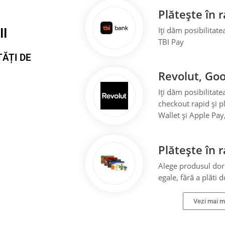
Plătește în 
Iți dăm posibilitate
II
TBI Pay
TĂȚI DE
Revolut, Goo
Iți dăm posibilitate
checkout rapid și p
Wallet și Apple Pay,
Plătește în 
Alege produsul dorit
egale, fără a plăti 
Vezi mai mu