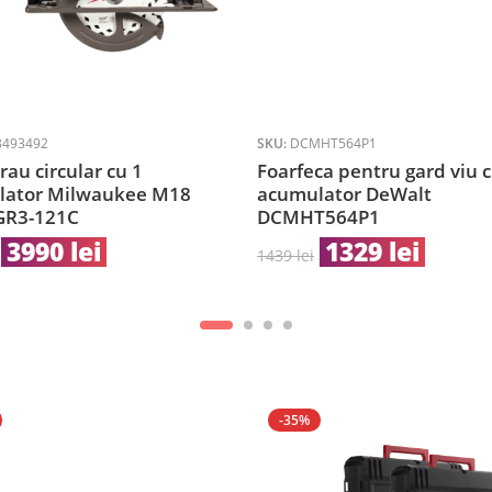
3493492
SKU:
DCMHT564P1
rau circular cu 1
Foarfeca pentru gard viu 
lator Milwaukee M18
acumulator DeWalt
GR3-121C
DCMHT564P1
3990
lei
1329
lei
1439
lei
-35%