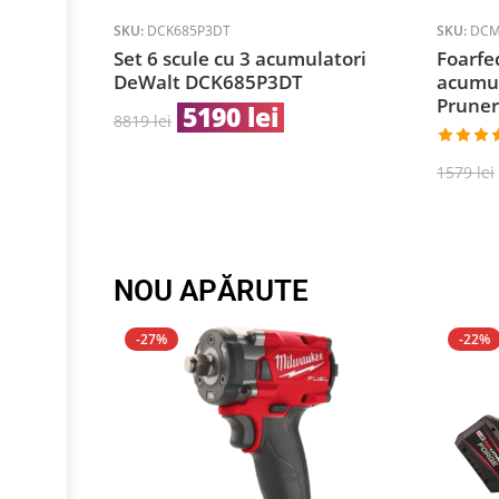
SKU:
DCK685P3DT
SKU:
DCM
Set 6 scule cu 3 acumulatori
Foarfe
DeWalt DCK685P3DT
acumul
Prune
5190
lei
8819
lei
Evaluat 
1579
lei
5.00
din
NOU APĂRUTE
-27%
-22%