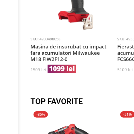
SKU:
4933498058
SKU:
493
Masina de insurubat cu impact
Fierast
fara acumulatori Milwaukee
acumu
M18 FIW2F12-0
FCS66
1099
lei
1509
lei
5109
lei
TOP FAVORITE
-35%
-51%