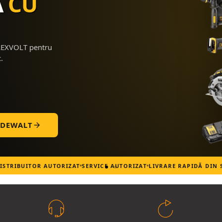
Ă
CU
FLEXVOLT pentru
.
 DEWALT
ISTRIBUITOR AUTORIZAT
SERVICE AUTORIZAT
LIVRARE RAPIDĂ DIN 