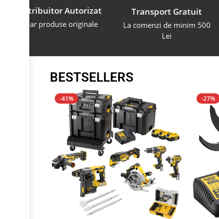
Distribuitor Autorizat
Transport Gratuit
Doar produse originale
La comenzi de minim 500
Lei
BESTSELLERS
-41%
-27%