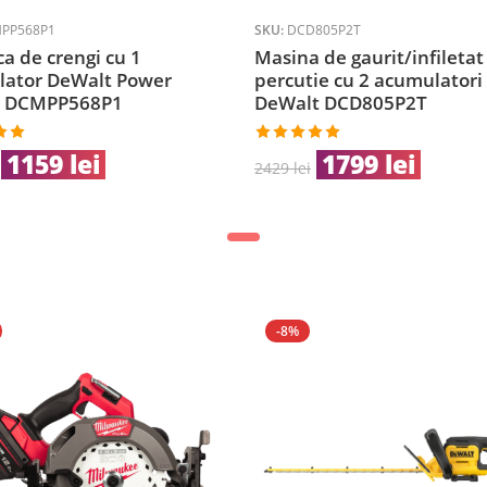
PP568P1
SKU:
DCD805P2T
ca de crengi cu 1
Masina de gaurit/infiletat
ator DeWalt Power
percutie cu 2 acumulatori
r DCMPP568P1
DeWalt DCD805P2T
la
Evaluat la
1159
lei
1799
lei
2429
lei
 5
5.00
din 5
-8%