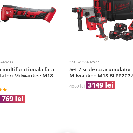
3446203
SKU:
4933492527
 multifunctionala fara
Set 2 scule cu acumulator
latori Milwaukee M18
Milwaukee M18 BLPP2C2-
3149
lei
4869
lei
la
769
lei
 5