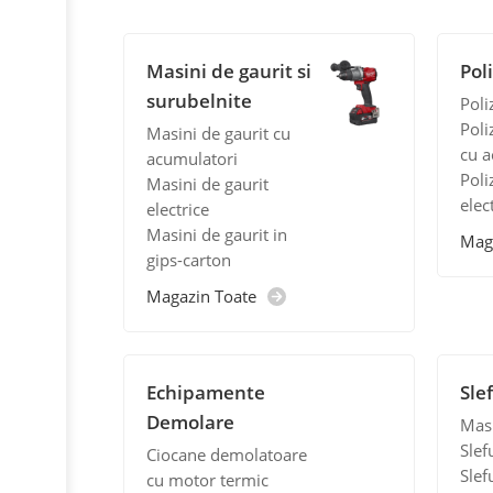
Masini de gaurit si
Pol
surubelnite
Poli
Poli
Masini de gaurit cu
cu a
acumulatori
Poli
Masini de gaurit
elec
electrice
Masini de gaurit in
Mag
gips-carton
Magazin Toate
Echipamente
Slef
Demolare
Masi
Slef
Ciocane demolatoare
Slef
cu motor termic