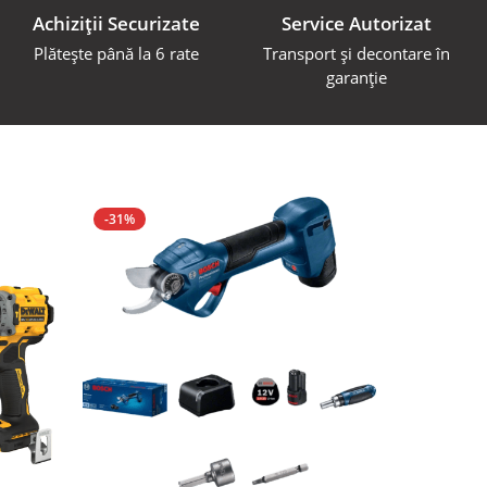
Achiziții Securizate
Service Autorizat
Plătește până la 6 rate
Transport și decontare în
garanție
-31%