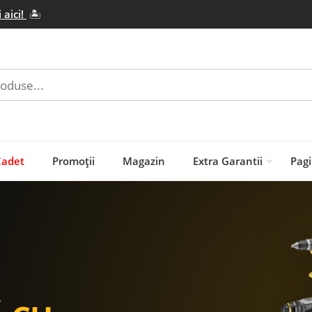
 aici!
🏝️
Cadet
Promoții
Magazin
Extra Garantii
Pagi