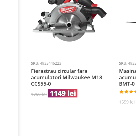
SKU:
4933446223
SKU:
493
Fierastrau circular fara
Masina
acumulatori Milwaukee M18
acumu
CCS55-0
BMT-0
1149
lei
1759
lei
Evaluat 
1559
lei
5.00
din