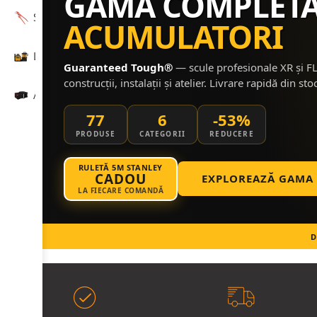
GAMA COMPLET
Scule de mână
ACUMULATORI
Laser și măsurare
Guaranteed Tough®
— scule profesionale XR și 
construcții, instalații și atelier. Livrare rapidă din stoc
Accesorii
77
6
-53%
PRODUSE
CATEGORII
REDUCERE
RULETĂ 5M STANLEY
CADOU
EXPLOREAZĂ GAMA
LA FIECARE COMANDĂ
D