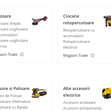
izoare
Ciocane
rotopercutoare
zoare drepte
zoare unghiulare
Rotopercutoare cu
cumulatori
acumulatori
zoare unghiulare
Rotopercutoare
trice
electrice
azin Toate
Magazin Toate
uire si Polisare
Alte accesorii
electrice
ni de Polisat
uitoare Alternative
Accesorii arzatoare
uitoare cu Banda
Accesorii echipamente