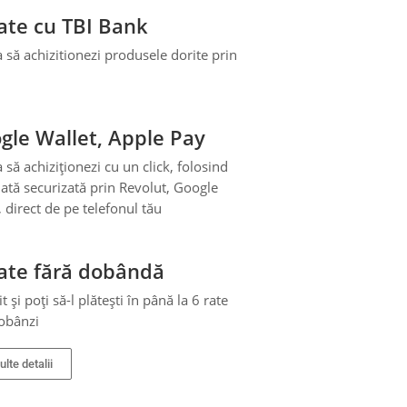
rate cu TBI Bank
a să achizitionezi produsele dorite prin
gle Wallet, Apple Pay
a să achiziționezi cu un click, folosind
lată securizată prin Revolut, Google
 direct de pe telefonul tău
rate fără dobândă
 și poți să-l plătești în până la 6 rate
dobânzi
lte detalii