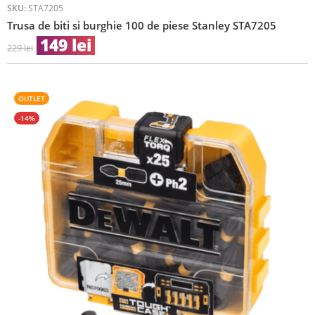
SKU:
STA7205
Trusa de biti si burghie 100 de piese Stanley STA7205
149
lei
229
lei
OUTLET
-14%