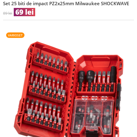
Set 25 biti de impact PZ2x25mm Milwaukee SHOCKWAVE
69
lei
89
lei
VARIOSET