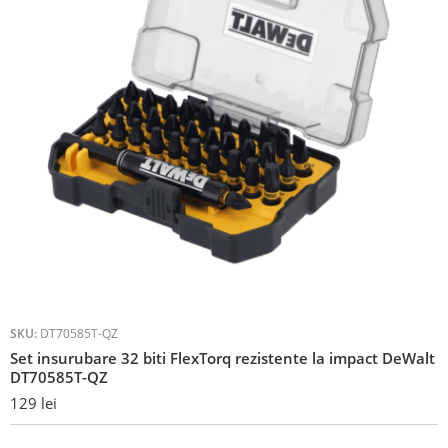
SKU:
DT70585T-QZ
Set insurubare 32 biti FlexTorq rezistente la impact DeWalt
DT70585T-QZ
129
lei