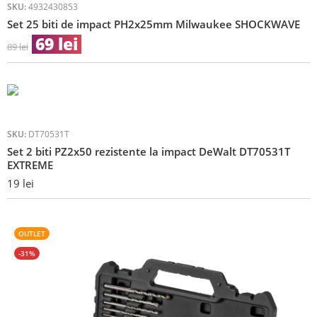
SKU:
4932430853
Set 25 biti de impact PH2x25mm Milwaukee SHOCKWAVE
69
lei
89
lei
SKU:
DT70531T
Set 2 biti PZ2x50 rezistente la impact DeWalt DT70531T
EXTREME
19
lei
OUTLET
-31%