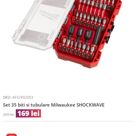
SKU:
4932492003
Set 35 biti si tubulare Milwaukee SHOCKWAVE
169
lei
209
lei