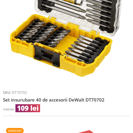
SKU:
DT70702
Set insurubare 40 de accesorii DeWalt DT70702
109
lei
149
lei
VARIOSET