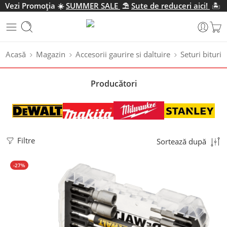
Vezi Promo
ția
☀️
SUMMER SALE
⛱️
Sute de reduceri aici!
🏝️
Acasă
Magazin
Accesorii gaurire si daltuire
Seturi bituri
Producători
Filtre
Sortează după
-27%