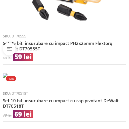
SKU:
DT70555T
Set 25 biti insurubare cu impact PH2x25mm Flextorq
DeWalt DT70555T
59
lei
69
lei
-13%
SKU:
DT70518T
Set 10 biti insurubare cu impact cu cap pivotant DeWalt
DT70518T
69
lei
79
lei