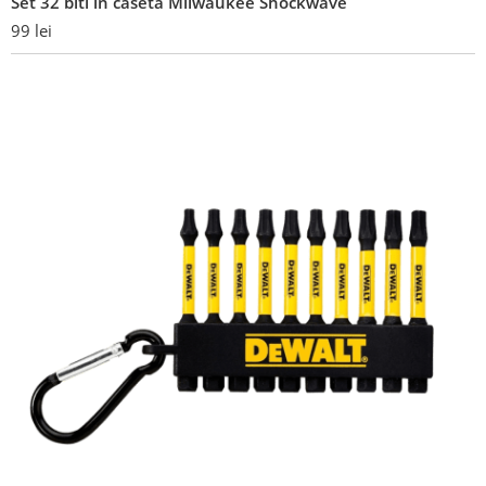
Set 32 biti in caseta Milwaukee Shockwave
99
lei