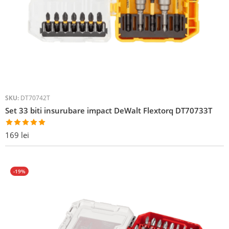
SKU:
DT70742T
Set 33 biti insurubare impact DeWalt Flextorq DT70733T
Evaluat la
169
lei
5.00
din 5
-19%