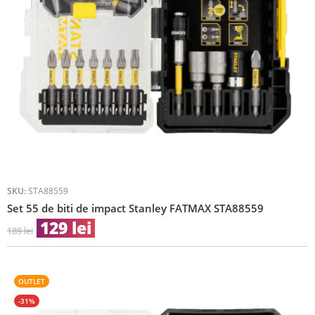
SKU:
STA88559
Set 55 de biti de impact Stanley FATMAX STA88559
129
lei
189
lei
OUTLET
-31%