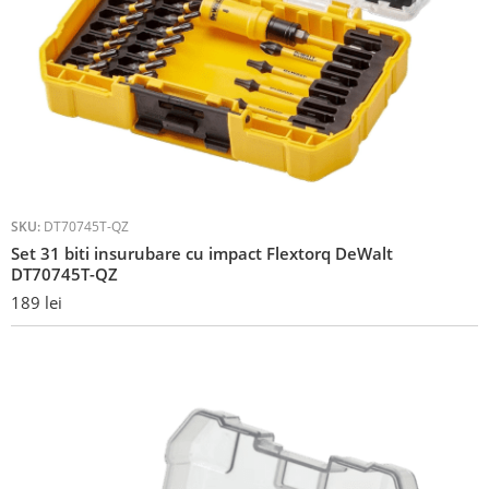
SKU:
DT70745T-QZ
Set 31 biti insurubare cu impact Flextorq DeWalt
DT70745T-QZ
189
lei