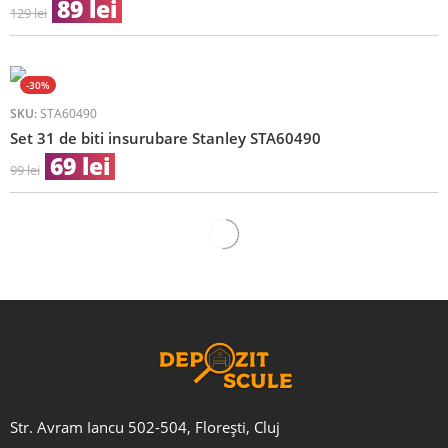
89
lei
129
lei
-30%
SKU:
STA60490
Set 31 de biti insurubare Stanley STA60490
69
lei
99
lei
Str. Avram Iancu 502-504, Florești, Cluj