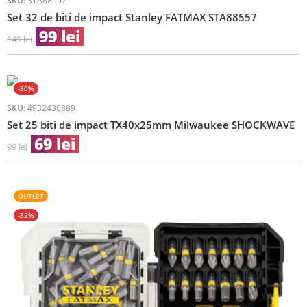
SKU:
STA88557
Set 32 de biti de impact Stanley FATMAX STA88557
99
lei
149
lei
-30%
SKU:
4932430889
Set 25 biti de impact TX40x25mm Milwaukee SHOCKWAVE
69
lei
99
lei
OUTLET
-32%