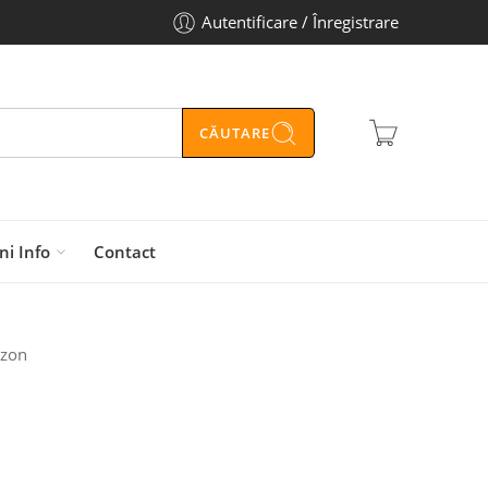
Autentificare / Înregistrare
CĂUTARE
ni Info
Contact
azon