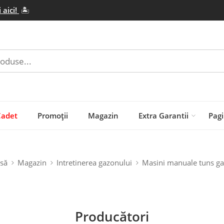
 aici!
🏝️
Cadet
Promoții
Magazin
Extra Garantii
Pagi
să
Magazin
Intretinerea gazonului
Masini manuale tuns g
Producători