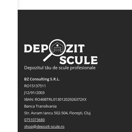
Depozitul tău de scule profesionale
BZ Consulting S.R.L.
RO15137511
J12/91/2003
IBAN: RO46BTRL01301202926372XX
Banca Transilvania
Str. Avram Iancu 502-504, Florești, Cluj
0751073680
shop@depozit-scule.ro