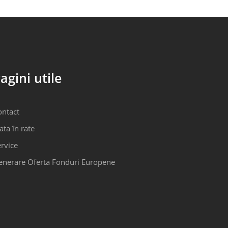
agini utile
ontact
ata în rate
rvice
enerare Oferta Fonduri Europene