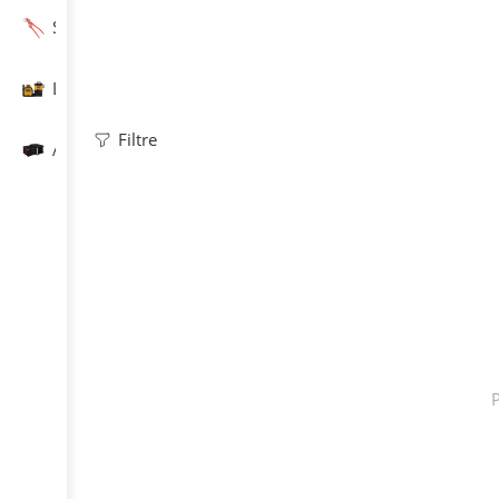
Scule de mână
Laser și măsurare
Filtre
Accesorii
P