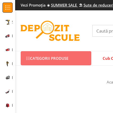
Vezi Promo
ția
☀️
SUMMER SALE
⛱️
Sute de reduceri
Categorii Produse
Scule electrice profesionale
Prelucrarea metalului
Prelucrarea lemnului
CATEGORII PRODUSE
Cub 
Echipamente construcții
Echipamente curățenie
Aca
Echipamente grădinărit
Echipamente încălzire