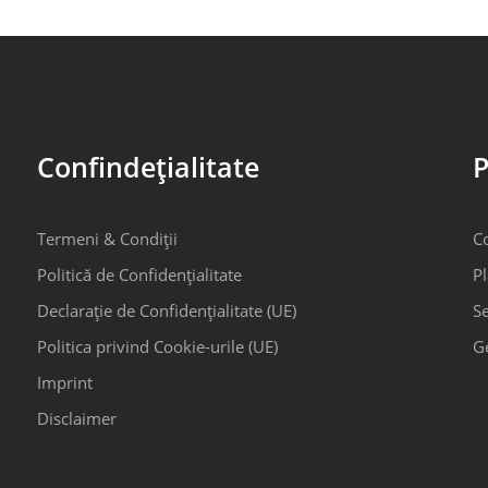
Confindețialitate
P
Termeni & Condiții
C
Politică de Confidențialitate
Pl
Declarație de Confidențialitate (UE)
Se
Politica privind Cookie-urile (UE)
G
Imprint
Disclaimer