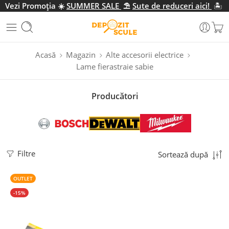
Vezi Promo
ția
☀️
SUMMER SALE
⛱️
Sute de reduceri aici!
🏝️
Acasă
Magazin
Alte accesorii electrice
Lame fierastraie sabie
Producători
Filtre
Sortează după
OUTLET
-15%