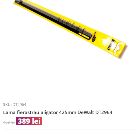
SKU:
DT2964
Lama fierastrau aligator 425mm DeWalt DT2964
389
lei
459
lei