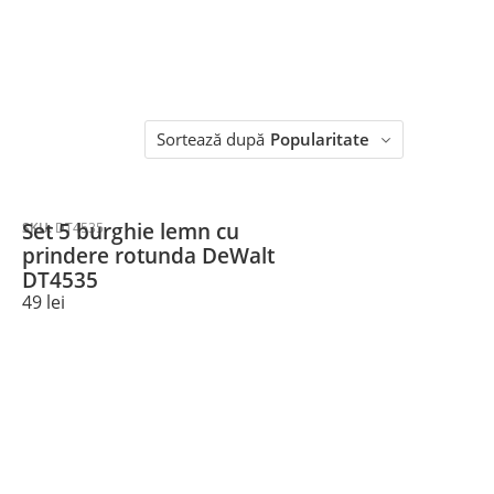
Sortează după
Popularitate
Set 5 burghie lemn cu
SKU:
DT4535
prindere rotunda DeWalt
DT4535
49
lei