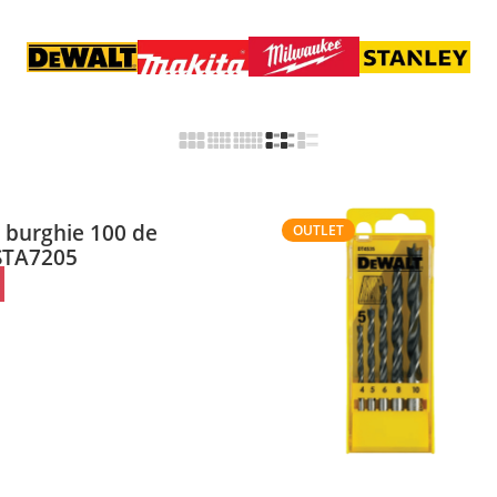
si burghie 100 de
OUTLET
 STA7205