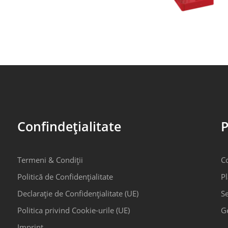
Confindețialitate
P
Termeni & Condiții
C
Politică de Confidențialitate
Pl
Declarație de Confidențialitate (UE)
Se
Politica privind Cookie-urile (UE)
G
Imprint