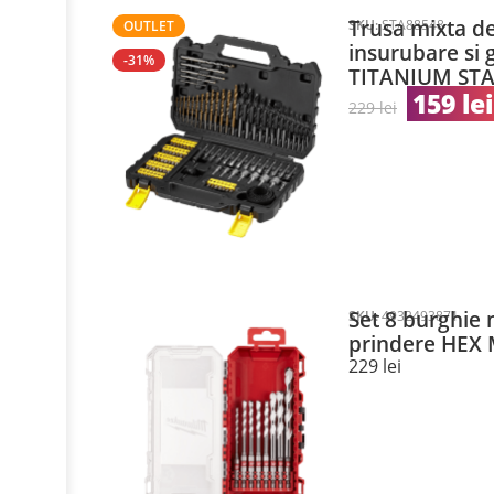
Trusa mixta de
SKU:
STA88548
OUTLET
insurubare si 
-31%
TITANIUM ST
159
lei
229
lei
Set 8 burghie 
SKU:
4932493871
prindere HEX
229
lei