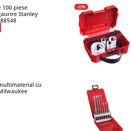
 100 piese
-23%
gaurire Stanley
A88548
multimaterial cu
 Milwaukee