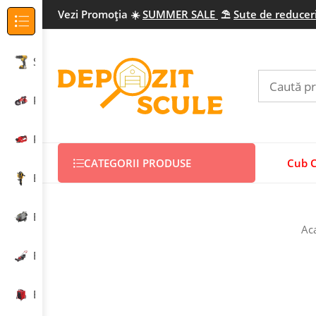
Vezi Promo
ția
☀️
SUMMER SALE
⛱️
Sute de reduceri
Categorii Produse
Scule electrice profesionale
Prelucrarea metalului
Prelucrarea lemnului
CATEGORII PRODUSE
Cub 
Echipamente construcții
Echipamente curățenie
Ac
Echipamente grădinărit
Echipamente încălzire