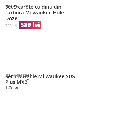
Set 9 carote cu dinti din
SKU:
49223079
carbura Milwaukee Hole
Dozer
589
lei
769
lei
Set 7 burghie Milwaukee SDS-
SKU:
4932352339
Plus MX2
129
lei