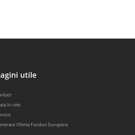
agini utile
ontact
ata în rate
rvice
enerare Oferta Fonduri Europene