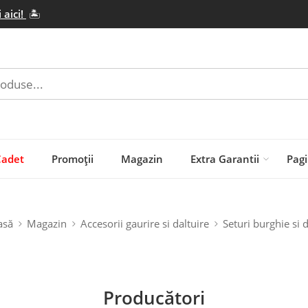
 aici!
🏝️
Cadet
Promoții
Magazin
Extra Garantii
Pagi
asă
Magazin
Accesorii gaurire si daltuire
Seturi burghie si d
Producători