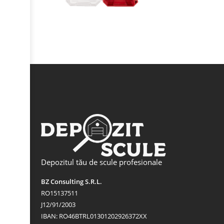
Depozitul tău de scule profesionale
BZ Consulting S.R.L.
RO15137511
J12/91/2003
IBAN: RO46BTRL01301202926372XX