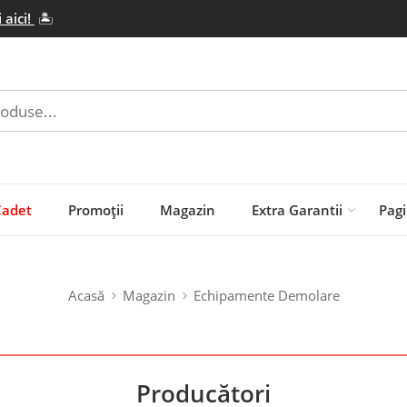
 aici!
🏝️
Cadet
Promoții
Magazin
Extra Garantii
Pagi
Acasă
Magazin
Echipamente Demolare
Producători