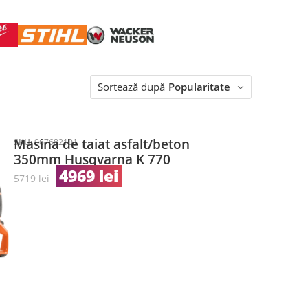
Sortează după
Popularitate
Masina de taiat asfalt/beton
SKU:
967682101
350mm Husqvarna K 770
4969
lei
5719
lei