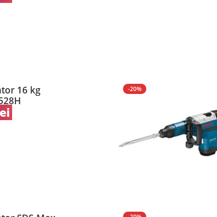
tor 16 kg
-20%
528H
lei
-20%