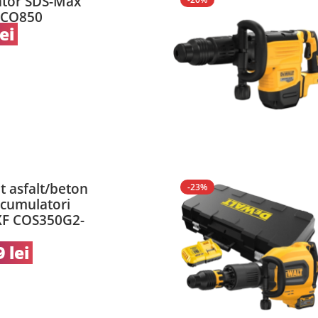
ator SDS-Max
ACO850
lei
t asfalt/beton
-23%
cumulatori
F COS350G2-
9
lei