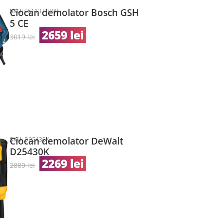
Ciocan demolator Bosch GSH
SKU:
0611321000
5 CE
2659
lei
3019
lei
Ciocan demolator DeWalt
SKU:
D25430K
D25430K
2269
lei
2889
lei