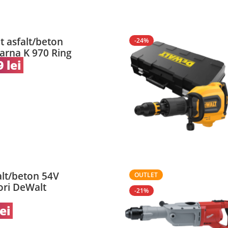
t asfalt/beton
-24%
rna K 970 Ring
9
lei
alt/beton 54V
OUTLET
ori DeWalt
-21%
lei