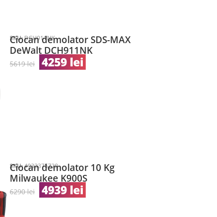
Ciocan demolator SDS-MAX
SKU:
DCH911NK
DeWalt DCH911NK
4259
lei
5619
lei
Ciocan demolator 10 Kg
SKU:
4933375720
Milwaukee K900S
4939
lei
6290
lei