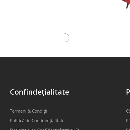
Confindețialitate
P
Termeni & Condiții
C
Politică de Confidențialitate
Pl