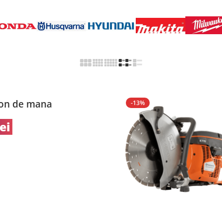
ton de mana
-13%
lei