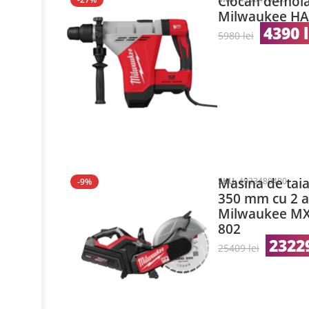
Ciocan demol
Milwaukee H
4390
5980
lei
Masina de taia
SKU:
4933480480
-9%
350 mm cu 2 a
Milwaukee MX
802
2322
25409
lei