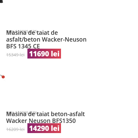
Masina de taiat de
SKU:
5100054575
asfalt/beton Wacker-Neuson
BFS 1345 CE
11690
lei
15349
lei
Masina de taiat beton-asfalt
SKU:
5100054576
Wacker Neuson BFS1350
14290
lei
16209
lei