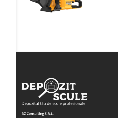
Depozitul tău de scule profesionale
BZ Consulting S.R.L.