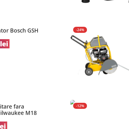
ator Bosch GSH
-24%
lei
itare fara
-12%
Milwaukee M18
lei