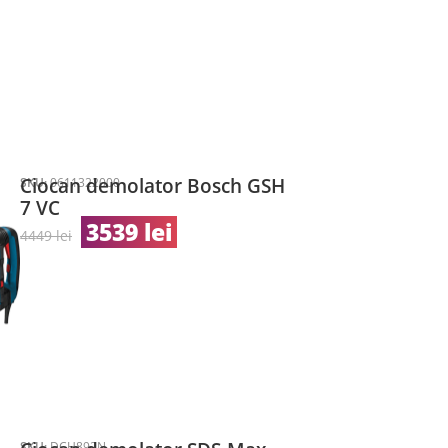
Ciocan demolator Bosch GSH
SKU:
0611322000
7 VC
3539
lei
4449
lei
SKU:
DCH892N