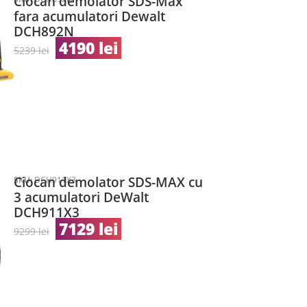
Ciocan demolator SDS-Max
fara acumulatori Dewalt
DCH892N
4190
lei
5239
lei
Ciocan demolator SDS-MAX cu
SKU:
DCH911X3
3 acumulatori DeWalt
DCH911X3
7129
lei
9299
lei