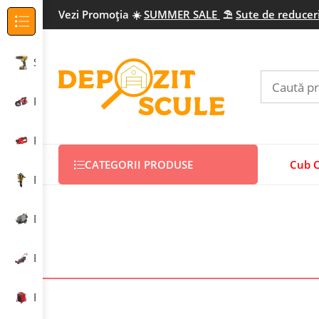
Vezi Promo
ția
☀️
SUMMER SALE
⛱️
Sute de reduceri
Categorii Produse
Scule electrice profesionale
Prelucrarea metalului
Prelucrarea lemnului
CATEGORII PRODUSE
Cub 
Echipamente construcții
Echipamente curățenie
Echipamente grădinărit
Echipamente încălzire