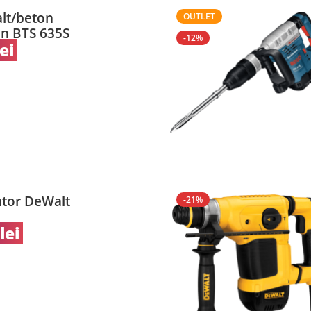
alt/beton
OUTLET
n BTS 635S
-12%
lei
tor DeWalt
-21%
lei