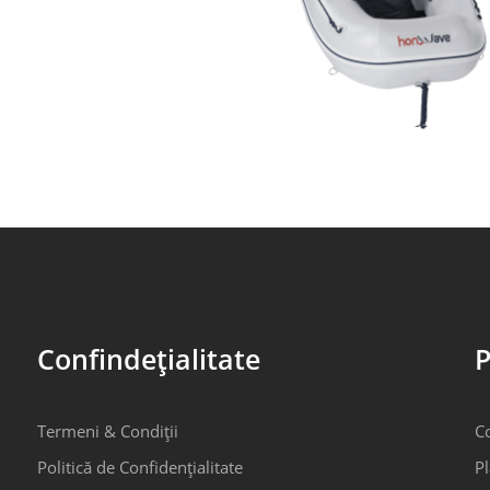
Confindețialitate
P
Termeni & Condiții
C
Politică de Confidențialitate
Pl