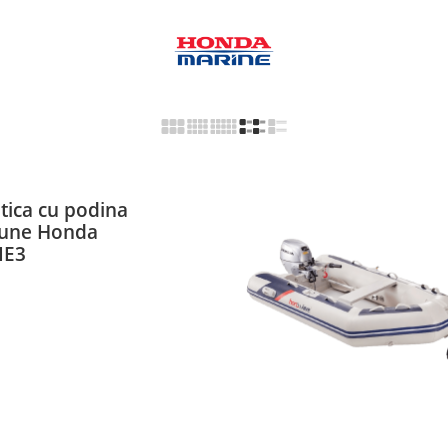
ica cu podina
siune Honda
IE3