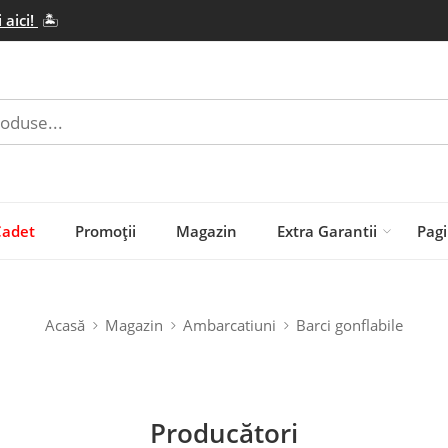
 aici!
🏝️
Cadet
Promoții
Magazin
Extra Garantii
Pagi
Acasă
Magazin
Ambarcatiuni
Barci gonflabile
Producători