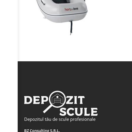
Depozitul tău de scule profesionale
BZ Consulting S.R.L.