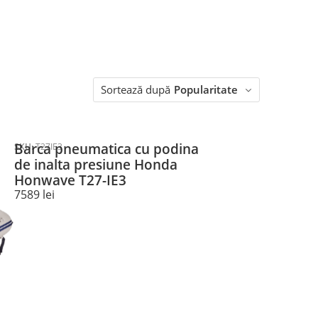
Sortează după
Popularitate
Barca pneumatica cu podina
SKU:
T27IE3
de inalta presiune Honda
Honwave T27-IE3
7589
lei