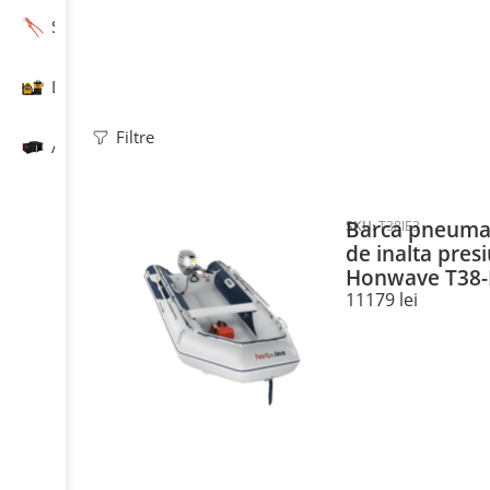
Scule de mână
Laser și măsurare
Filtre
Accesorii
Barca pneumat
SKU:
T38IE3
de inalta pre
Honwave T38-
11179
lei