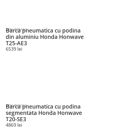
Barca pneumatica cu podina
SKU:
T25AE3
din aluminiu Honda Honwave
T25-AE3
6539
lei
Barca pneumatica cu podina
SKU:
T20SE3
segmentata Honda Honwave
T20-SE3
4869
lei