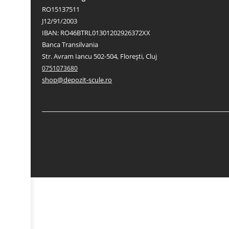
RO15137511
J12/91/2003
IBAN: RO46BTRL01301202926372XX
Banca Transilvania
Str. Avram Iancu 502-504, Florești, Cluj
0751073680
shop@depozit-scule.ro