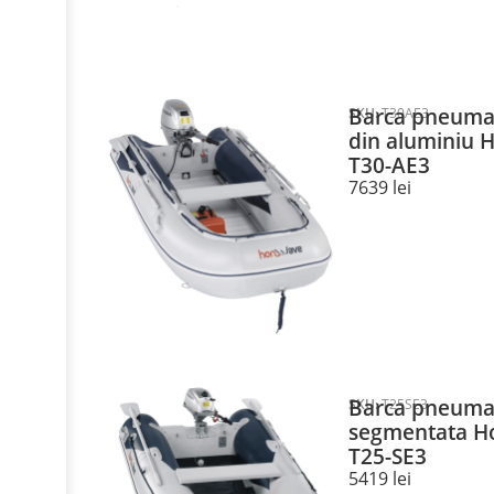
Barca pneumat
SKU:
T30AE3
din aluminiu
T30-AE3
7639
lei
Barca pneumat
SKU:
T25SE3
segmentata 
T25-SE3
5419
lei