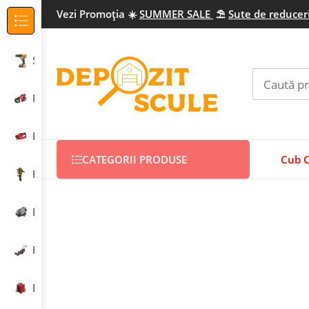
Vezi Promo
ția
☀️
SUMMER SALE
⛱️
Sute de reduceri
Categorii Produse
Scule electrice profesionale
Prelucrarea metalului
Prelucrarea lemnului
CATEGORII PRODUSE
Cub 
Echipamente construcții
Echipamente curățenie
Echipamente grădinărit
Echipamente încălzire