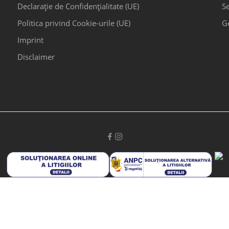
Declarație de Confidențialitate (UE)
Se
Politica privind Cookie-urile (UE)
G
Imprint
Disclaimer