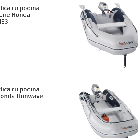
ica cu podina
siune Honda
IE3
ica cu podina
 Honda Honwave