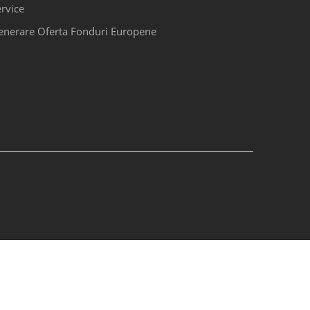
rvice
enerare Oferta Fonduri Europene