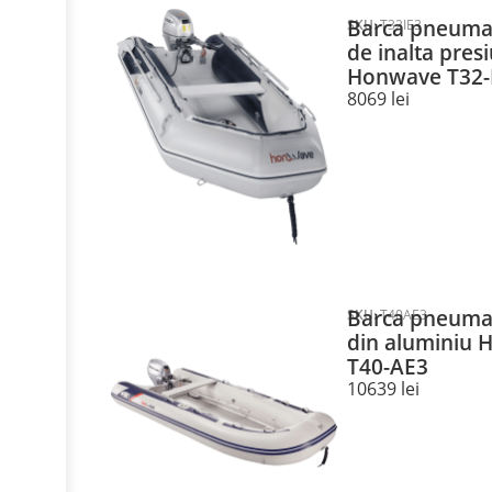
Barca pneumat
SKU:
T32IE3
de inalta pre
Honwave T32-
8069
lei
Barca pneumat
SKU:
T40AE3
din aluminiu
T40-AE3
10639
lei