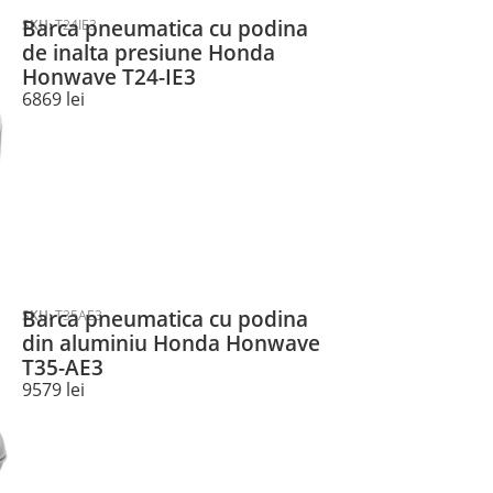
Barca pneumatica cu podina
SKU:
T24IE3
de inalta presiune Honda
Honwave T24-IE3
6869
lei
Barca pneumatica cu podina
SKU:
T35AE3
din aluminiu Honda Honwave
T35-AE3
9579
lei