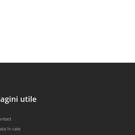
agini utile
ontact
ata în rate