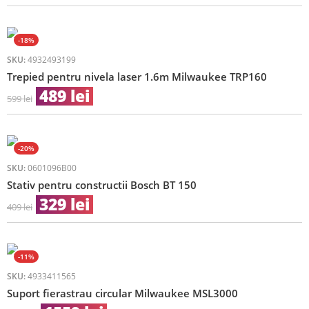
-18%
SKU:
4932493199
Trepied pentru nivela laser 1.6m Milwaukee TRP160
489
lei
599
lei
-20%
SKU:
0601096B00
Stativ pentru constructii Bosch BT 150
329
lei
409
lei
-11%
SKU:
4933411565
Suport fierastrau circular Milwaukee MSL3000