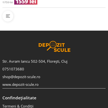
1559
lei
1759
lei
Str. Avram Iancu 502-504, Florești, Cluj
0751073680
shop@depozit-scule.ro
www.depozit-scule.ro
Confindețialitate
Termeni & Condiții