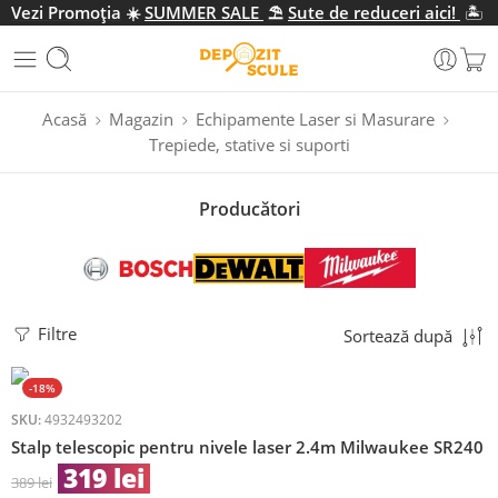
Vezi Promo
ția
☀️
SUMMER SALE
⛱️
Sute de reduceri aici!
🏝️
Acasă
Magazin
Echipamente Laser si Masurare
Trepiede, stative si suporti
Producători
Filtre
Sortează după
-18%
SKU:
4932493202
Stalp telescopic pentru nivele laser 2.4m Milwaukee SR240
319
lei
389
lei