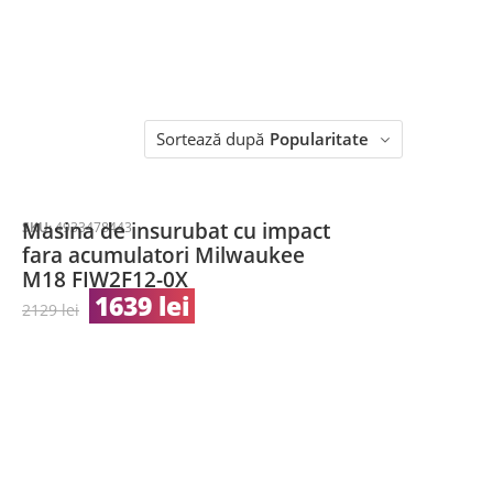
Sortează după
Popularitate
Masina de insurubat cu impact
SKU:
4933478443
fara acumulatori Milwaukee
M18 FIW2F12-0X
1639
lei
2129
lei