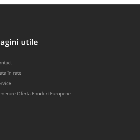
agini utile
ontact
ata în rate
rvice
enerare Oferta Fonduri Europene