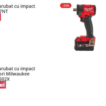
urubat cu impact
-24%
87NT
urubat cu impact
ori Milwaukee
502X
lei