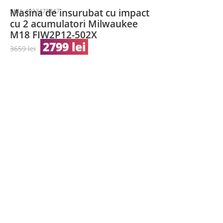
Masina de insurubat cu impact
SKU:
4933478447
cu 2 acumulatori Milwaukee
M18 FIW2P12-502X
2799
lei
3659
lei