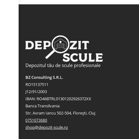
Depozitul tău de scule profesionale
BZ Consulting S.R.L.
RO15137511
J12/91/2003
IBAN: RO46BTRL01301202926372XX
Banca Transilvania
Str. Avram Iancu 502-504, Florești, Cluj
0751073680
shop@depozit-scule.ro