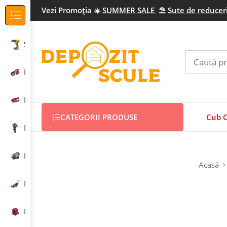
Vezi Promo
ția
☀️
SUMMER SALE
⛱️
Sute de reduceri
Categorii Produse
Scule electrice profesionale
Prelucrarea metalului
Prelucrarea lemnului
CATEGORII PRODUSE
Cub 
Echipamente construcții
Echipamente curățenie
Acasă
Echipamente grădinărit
Echipamente încălzire