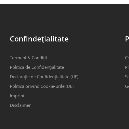
Confindețialitate
P
Termeni & Condiții
C
Politică de Confidențialitate
Pl
Declarație de Confidențialitate (UE)
Se
Politica privind Cookie-urile (UE)
G
Imprint
Disclaimer