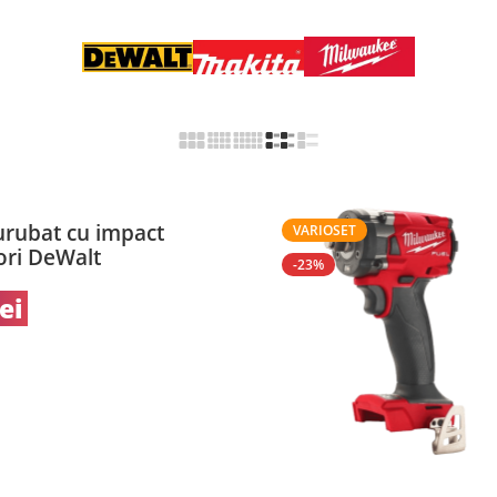
urubat cu impact
VARIOSET
ori DeWalt
-23%
lei