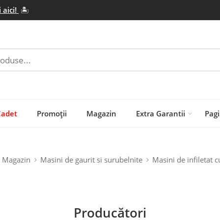
 aici!
🏝️
Cadet
Promoții
Magazin
Extra Garantii
Pagi
Magazin
Masini de gaurit si surubelnite
Masini de infiletat 
Producători