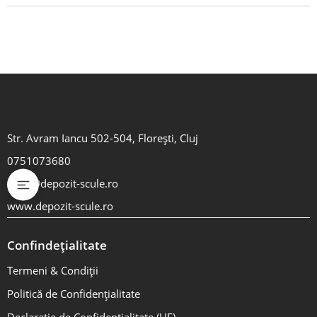
Str. Avram Iancu 502-504, Florești, Cluj
0751073680
shop@depozit-scule.ro
www.depozit-scule.ro
Confindețialitate
Termeni & Condiții
Politică de Confidențialitate