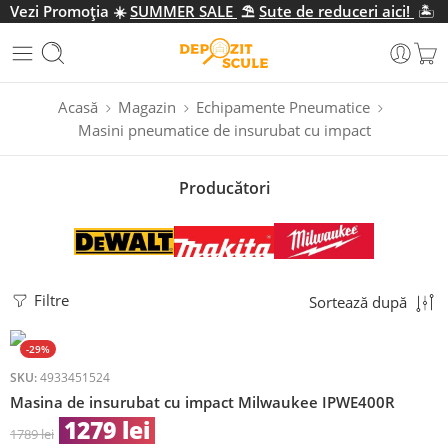
Vezi Promo
ția
☀️
SUMMER SALE
⛱️
Sute de reduceri aici!
🏝️
Acasă
Magazin
Echipamente Pneumatice
Masini pneumatice de insurubat cu impact
Producători
Filtre
Sortează după
-29%
SKU:
4933451524
Masina de insurubat cu impact Milwaukee IPWE400R
1279
lei
1789
lei