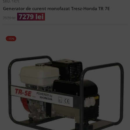
SKU:
TR7E
Generator de curent monofazat Tresz-Honda TR 7E
7279
lei
7579
lei
-15%