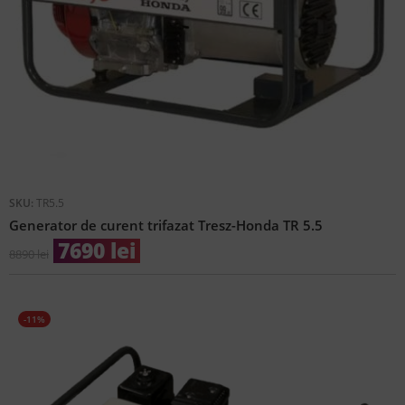
SKU:
TR5.5
Generator de curent trifazat Tresz-Honda TR 5.5
7690
lei
8890
lei
-11%