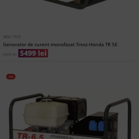
SKU:
TR5E
Generator de curent monofazat Tresz-Honda TR 5E
5499
lei
6439
lei
-8%