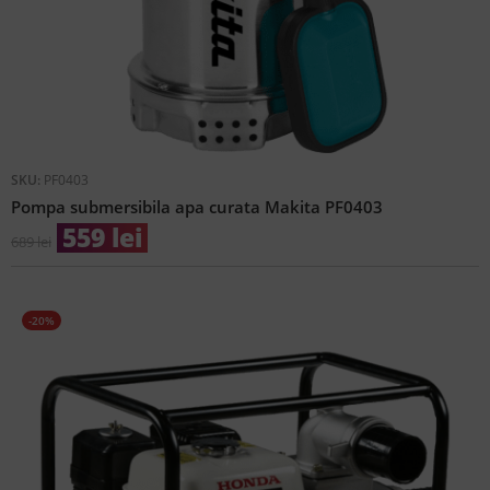
SKU:
PF0403
Pompa submersibila apa curata Makita PF0403
559
lei
689
lei
-20%