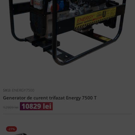
SKU:
ENERGY7500
Generator de curent trifazat Energy 7500 T
10829
lei
12989
lei
-27%