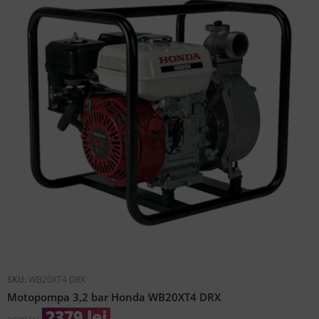
SKU:
WB20XT4 DRX
Motopompa 3,2 bar Honda WB20XT4 DRX
2379
lei