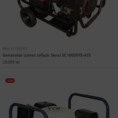
SKU:
SC1008457
Generator curent trifazic Senci SC18000TE-ATS
28309
lei
-28%