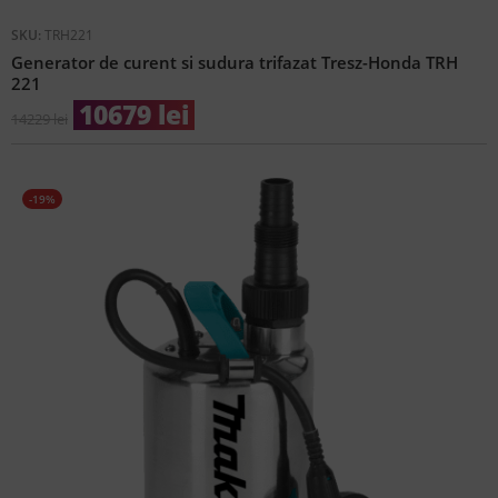
SKU:
TRH221
Generator de curent si sudura trifazat Tresz-Honda TRH
221
10679
lei
14229
lei
-19%