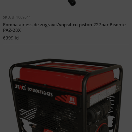
SKU:
BT1009044
Pompa airless de zugravit/vopsit cu piston 227bar Bisonte
PAZ-28X
6399
lei