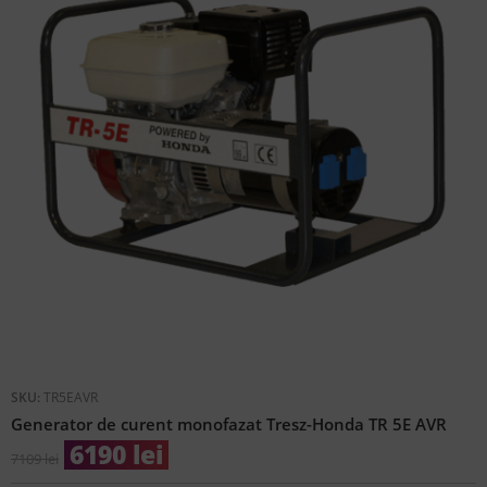
SKU:
TR5EAVR
Generator de curent monofazat Tresz-Honda TR 5E AVR
6190
lei
7109
lei