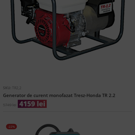
SKU:
TR2,2
Generator de curent monofazat Tresz-Honda TR 2.2
4159
lei
5749
lei
-22%