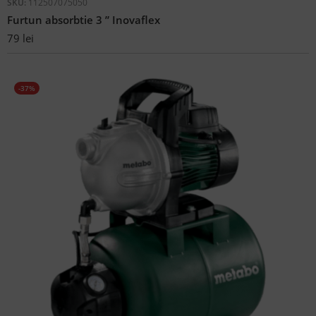
SKU:
112507075050
Furtun absorbtie 3 ” Inovaflex
79
lei
-37%