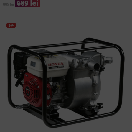
689
lei
889
lei
-20%