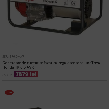
SKU:
TR6.5+AVR
Generator de curent trifazat cu regulator tensiuneTresz-
Honda TR 6.5 AVR
7879
lei
8539
lei
-13%