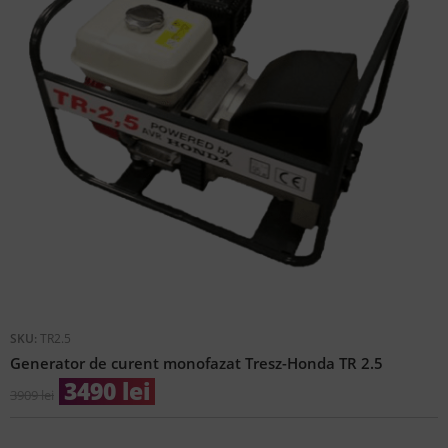
SKU:
TR2.5
Generator de curent monofazat Tresz-Honda TR 2.5
3490
lei
3909
lei