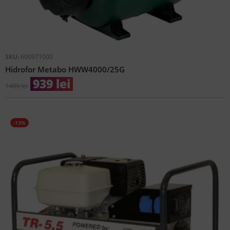
SKU:
600971000
Hidrofor Metabo HWW4000/25G
939
lei
1489
lei
-13%