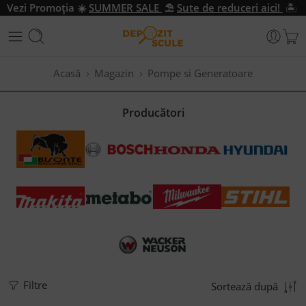
Vezi Promo
ția
☀️
SUMMER SALE
⛱️
Sute de reduceri aici!
🏝️
Acasă
Magazin
Pompe si Generatoare
Producători
Filtre
Sortează după