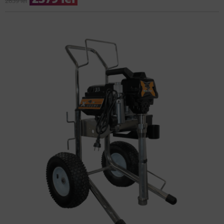
2639
lei