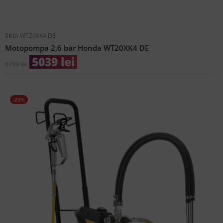
SKU:
WT20XK4 DE
Motopompa 2,6 bar Honda WT20XK4 DE
5039
lei
6299
lei
-20%