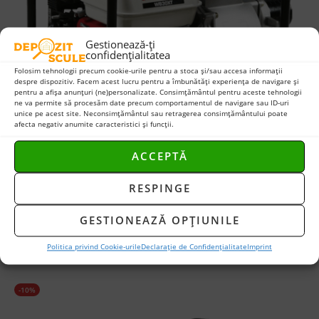
Gestionează-ți
confidențialitatea
Folosim tehnologii precum cookie-urile pentru a stoca și/sau accesa informații
despre dispozitiv. Facem acest lucru pentru a îmbunătăți experiența de navigare și
pentru a afișa anunțuri (ne)personalizate. Consimțământul pentru aceste tehnologii
ne va permite să procesăm date precum comportamentul de navigare sau ID-uri
unice pe acest site. Neconsimțământul sau retragerea consimțământului poate
afecta negativ anumite caracteristici și funcții.
ACCEPTĂ
RESPINGE
SKU:
WB30XT3 DRX
Motopompa 2,3 bar Honda WB30XT3 DRX
GESTIONEAZĂ OPȚIUNILE
2229
lei
2779
lei
Politica privind Cookie-urile
Declarație de Confidențialitate
Imprint
-10%