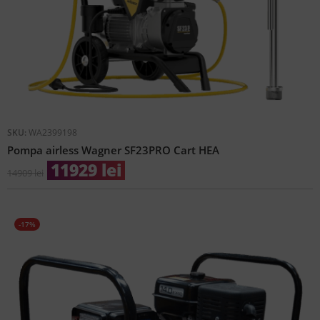
SKU:
WA2399198
Pompa airless Wagner SF23PRO Cart HEA
11929
lei
14909
lei
-17%