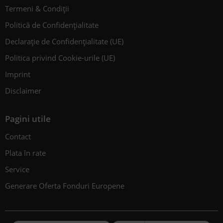
SKU:
PF4000
Pompa submersibila Makita PF4000
479
lei
579
lei
-5%