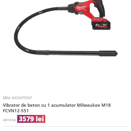
SKU:
4933479597
Vibrator de beton cu 1 acumulator Milwaukee M18
FCVN12-551
3579
lei
4919
lei