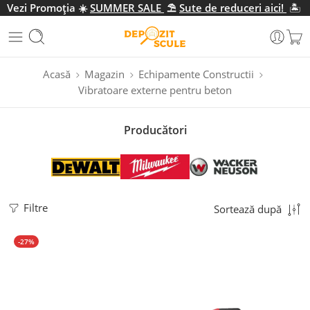
Vezi Promo
ția
☀️
SUMMER SALE
⛱️
Sute de reduceri aici!
🏝️
Acasă
Magazin
Echipamente Constructii
Vibratoare externe pentru beton
Producători
Filtre
Sortează după
-27%