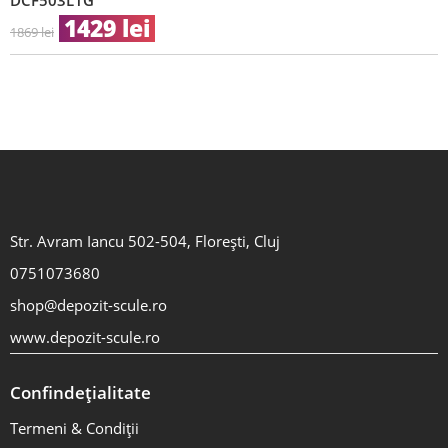
DCF503L1G
1429
lei
1869
lei
Str. Avram Iancu 502-504, Florești, Cluj
0751073680
shop@depozit-scule.ro
www.depozit-scule.ro
Confindețialitate
Termeni & Condiții