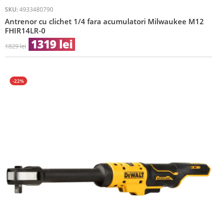
SKU:
4933480790
Antrenor cu clichet 1/4 fara acumulatori Milwaukee M12
FHIR14LR-0
1319
lei
1829
lei
-22%