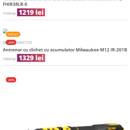
FHIR38LR-0
1219
lei
1729
lei
OUTLET
SKU:
-20%
4933441725
Antrenor cu clichet cu acumulator Milwaukee M12 IR-201B
1329
lei
1669
lei
-26%