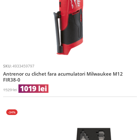
SKU:
4933459797
Antrenor cu clichet fara acumulatori Milwaukee M12
FIR38-0
1019
lei
1529
lei
-34%