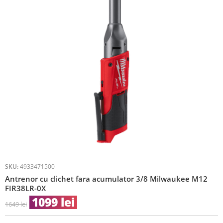
SKU:
4933471500
Antrenor cu clichet fara acumulator 3/8 Milwaukee M12
FIR38LR-0X
1099
lei
1649
lei