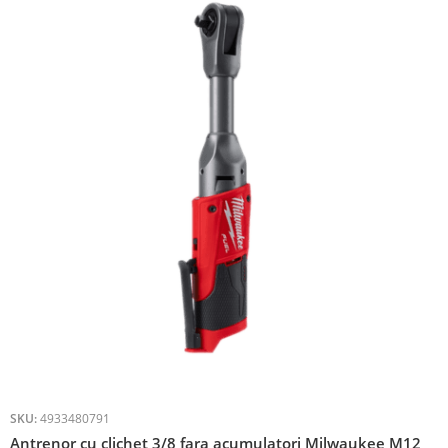
SKU:
4933480791
Antrenor cu clichet 3/8 fara acumulatori Milwaukee M12