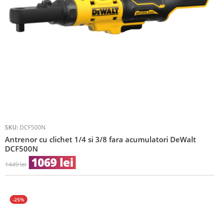
SKU:
DCF500N
Antrenor cu clichet 1/4 si 3/8 fara acumulatori DeWalt
DCF500N
1069
lei
1449
lei
-25%