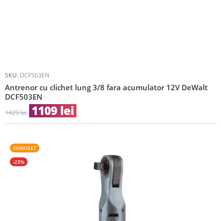
SKU:
DCF503EN
Antrenor cu clichet lung 3/8 fara acumulator 12V DeWalt
DCF503EN
1109
lei
1429
lei
VARIOSET
-23%