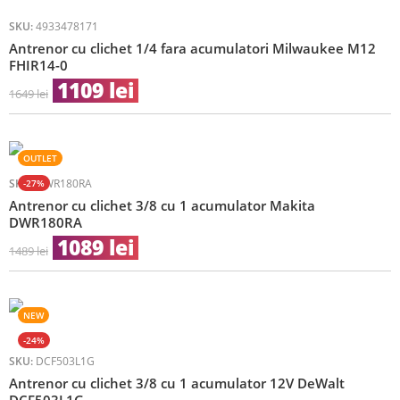
SKU:
4933478171
Antrenor cu clichet 1/4 fara acumulatori Milwaukee M12
FHIR14-0
1109
lei
1649
lei
OUTLET
SKU:
-27%
DWR180RA
Antrenor cu clichet 3/8 cu 1 acumulator Makita
DWR180RA
1089
lei
1489
lei
NEW
-24%
SKU:
DCF503L1G
Antrenor cu clichet 3/8 cu 1 acumulator 12V DeWalt