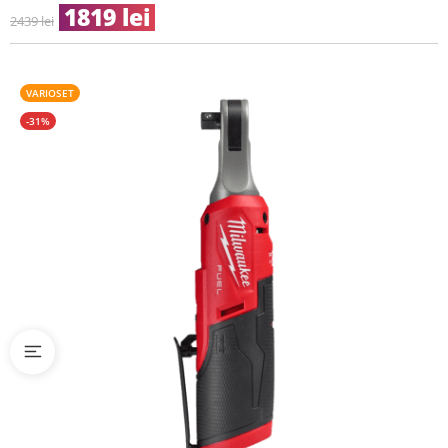
1819
lei
2439
lei
VARIOSET
-31%