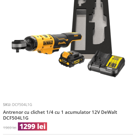
SKU:
DCF504L1G
Antrenor cu clichet 1/4 cu 1 acumulator 12V DeWalt
DCF504L1G
1299
lei
1969
lei