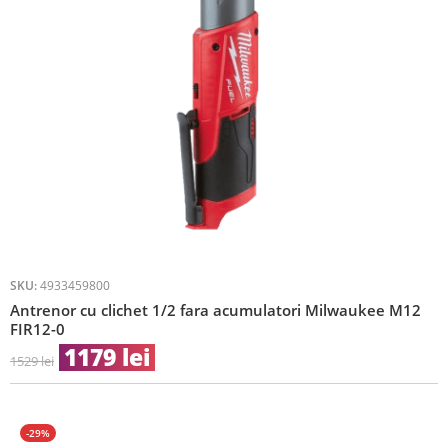
SKU:
4933459800
Antrenor cu clichet 1/2 fara acumulatori Milwaukee M12
FIR12-0
1179
lei
1529
lei
-29%