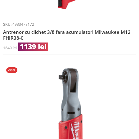
SKU:
4933478172
Antrenor cu clichet 3/8 fara acumulatori Milwaukee M12
FHIR38-0
1139
lei
1649
lei
-33%