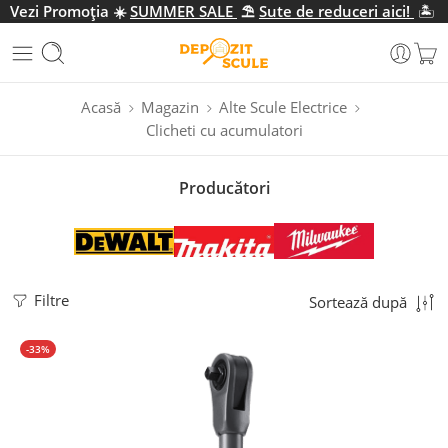
Vezi Promo
ția
☀️
SUMMER SALE
⛱️
Sute de reduceri aici!
🏝️
Acasă
Magazin
Alte Scule Electrice
Clicheti cu acumulatori
Producători
Filtre
Sortează după
-33%