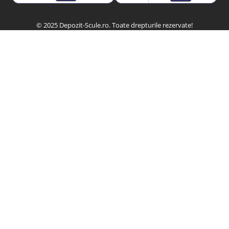
© 2025 Depozit-Scule.ro. Toate drepturile rezervate!