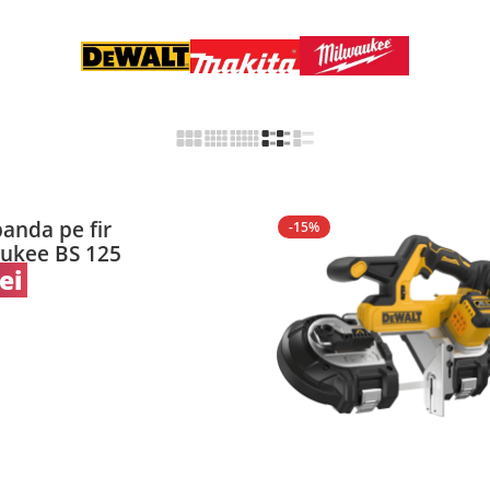
banda pe fir
-15%
aukee BS 125
lei