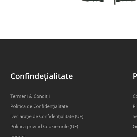
Confindețialitate
P
Termeni & Condiții
C
Politică de Confidențialitate
Pl
Declarație de Confidențialitate (UE)
Se
Politica privind Cookie-urile (UE)
G
Imprint