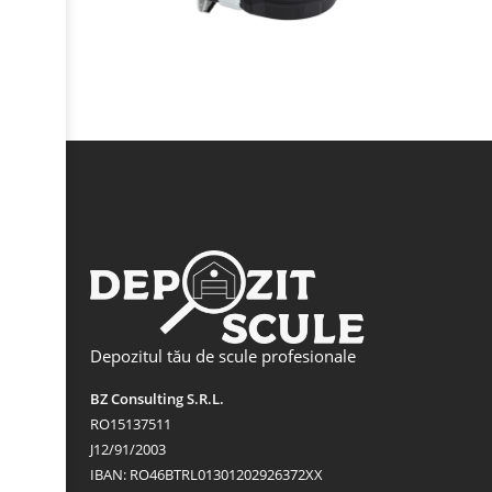
Depozitul tău de scule profesionale
BZ Consulting S.R.L.
RO15137511
J12/91/2003
IBAN: RO46BTRL01301202926372XX