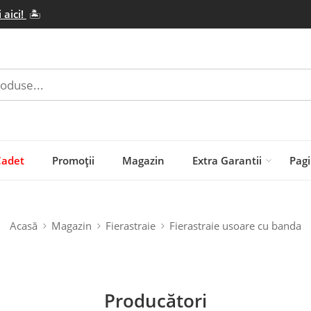
 aici!
🏝️
Cadet
Promoții
Magazin
Extra Garantii
Pagi
Acasă
Magazin
Fierastraie
Fierastraie usoare cu banda
Producători