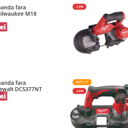
banda fara
-23%
Milwaukee M18
lei
banda fara
OUTLET
Dewalt DCS377NT
-24%
lei