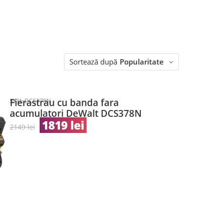
Sortează după
Popularitate
Fierastrau cu banda fara
SKU:
DCS378N
acumulatori DeWalt DCS378N
1819
lei
2149
lei