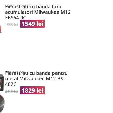
Fierastrau cu banda fara
SKU:
4933478440
acumulatori Milwaukee M12
FBS64-0C
1549
lei
1999
lei
Fierastrau cu banda pentru
SKU:
4933441805
metal Milwaukee M12 BS-
402C
1829
lei
2419
lei