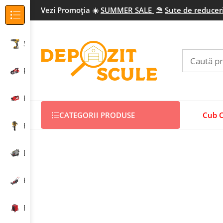
Vezi Promo
ția
☀️
SUMMER SALE
⛱️
Sute de reduceri
Categorii Produse
Scule electrice profesionale
Prelucrarea metalului
Prelucrarea lemnului
CATEGORII PRODUSE
Cub 
Echipamente construcții
Echipamente curățenie
Echipamente grădinărit
Echipamente încălzire