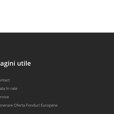
agini utile
ontact
ata în rate
rvice
enerare Oferta Fonduri Europene