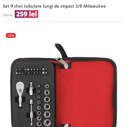
Set 9 chei tubulare lungi de impact 3/8 Milwaukee
259
lei
309
lei
-32%