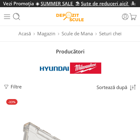
Vezi Promo
ția
☀️
SUMMER SALE
⛱️
Sute de reduceri aici!
🏝️
Acasă
Magazin
Scule de Mana
Seturi chei
Producători
Filtre
Sortează după
-33%