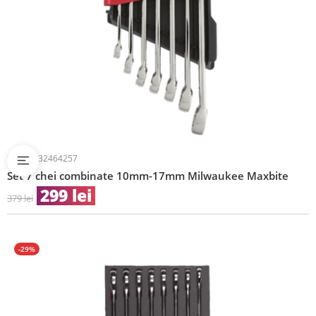
SKU:
4932464257
Set 7 chei combinate 10mm-17mm Milwaukee Maxbite
299
lei
379
lei
-29%