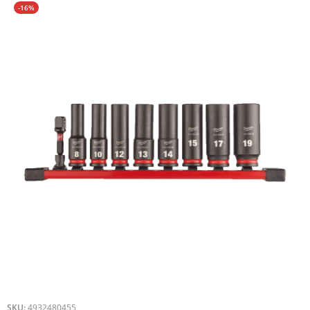
-16%
SKU:
4932480455