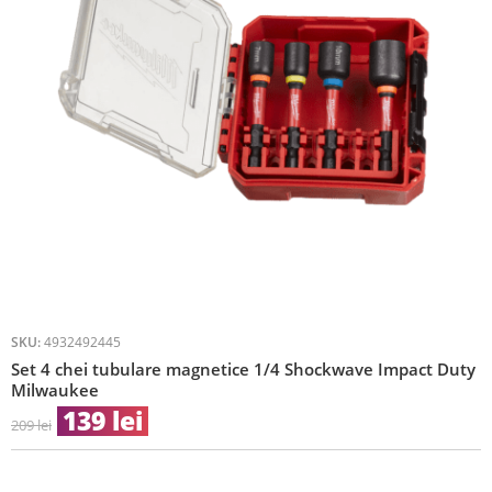
SKU:
4932492445
Set 4 chei tubulare magnetice 1/4 Shockwave Impact Duty
Milwaukee
139
lei
209
lei