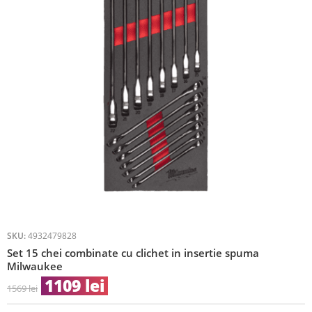
SKU:
4932479828
Set 15 chei combinate cu clichet in insertie spuma
Milwaukee
1109
lei
1569
lei