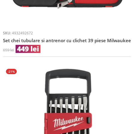
SKU:
4932492672
Set chei tubulare si antrenor cu clichet 39 piese Milwaukee
449
lei
659
lei
-21%