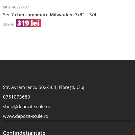
SKU:
48229407
Set 7 chei combinate Milwaukee 3/8″ – 3/4
319
lei
389
lei
Str. Avram Iancu 502-504, Florești, Cluj
0751073680
shop@depozit-scule.ro
www.depozit-scule.ro
Confindețialitate