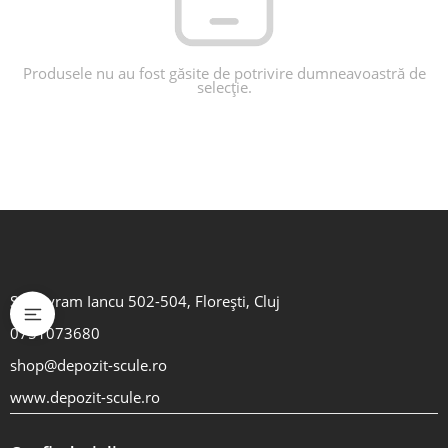
Produsele nu au fost găsite de potrivire dumneavoastră de
selecție.
Str. Avram Iancu 502-504, Florești, Cluj
0751073680
shop@depozit-scule.ro
www.depozit-scule.ro