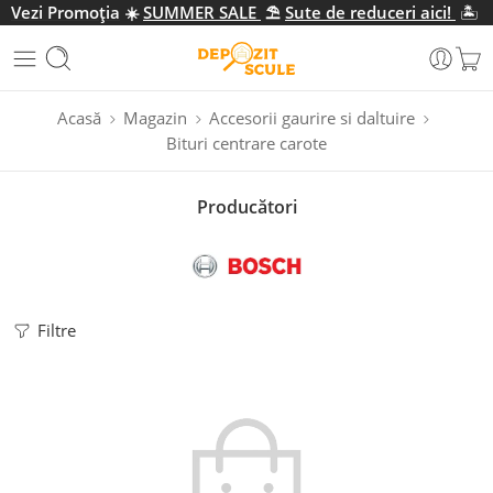
Vezi Promo
ția
☀️
SUMMER SALE
⛱️
Sute de reduceri aici!
🏝️
Acasă
Magazin
Accesorii gaurire si daltuire
Bituri centrare carote
Producători
Filtre