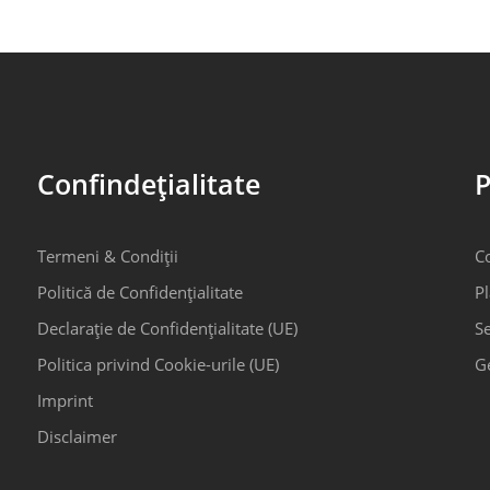
Confindețialitate
P
Termeni & Condiții
C
Politică de Confidențialitate
Pl
Declarație de Confidențialitate (UE)
Se
Politica privind Cookie-urile (UE)
G
Imprint
Disclaimer