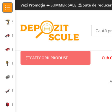
Vezi Promo
ția
☀️
SUMMER SALE
⛱️
Sute de reduceri
Categorii Produse
Scule electrice profesionale
Prelucrarea metalului
Prelucrarea lemnului
CATEGORII PRODUSE
Cub 
Echipamente construcții
Echipamente curățenie
A
Echipamente grădinărit
Echipamente încălzire