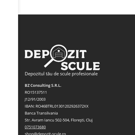
Depozitul tău de scule profesionale
BZ Consulting S.R.L.
RO15137511
J12/91/2003
IBAN: RO46BTRL01301202926372XX
Banca Transilvania
Str. Avram Iancu 502-504, Florești, Cluj
0751073680
shop@depozit-scule.ro