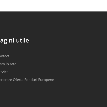
agini utile
ontact
ata în rate
rvice
enerare Oferta Fonduri Europene