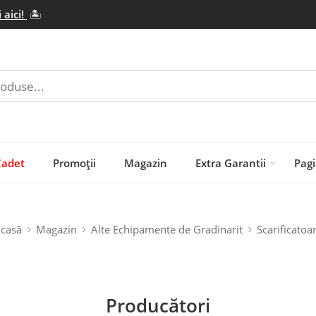
 aici!
🏝️
Cadet
Promoții
Magazin
Extra Garantii
Pagi
casă
Magazin
Alte Echipamente de Gradinarit
Scarificatoa
Producători