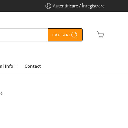
Autentificare / Înregistrare
CĂUTARE
ni Info
Contact
re