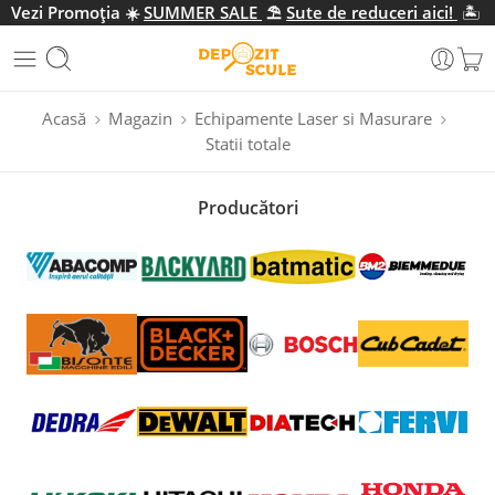
Vezi Promo
ția
☀️
SUMMER SALE
⛱️
Sute de reduceri aici!
🏝️
Acasă
Magazin
Echipamente Laser si Masurare
Statii totale
Producători