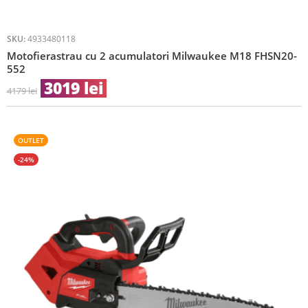
SKU:
4933480118
Motofierastrau cu 2 acumulatori Milwaukee M18 FHSN20-
552
3019
lei
4179
lei
OUTLET
-24%