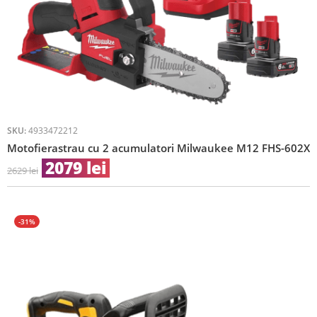
SKU:
4933472212
Motofierastrau cu 2 acumulatori Milwaukee M12 FHS-602X
2079
lei
2629
lei
-31%