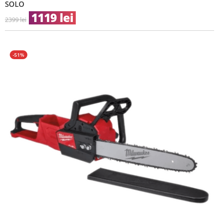
SOLO
1119
lei
2399
lei
-51%