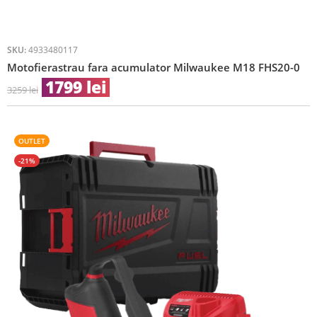
SKU:
4933480117
Motofierastrau fara acumulator Milwaukee M18 FHS20-0
1799
lei
3259
lei
OUTLET
-21%