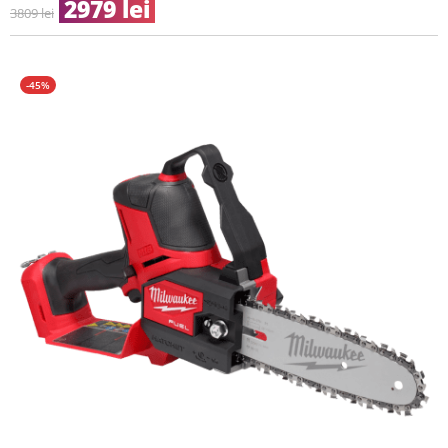
2979
lei
3809
lei
-45%