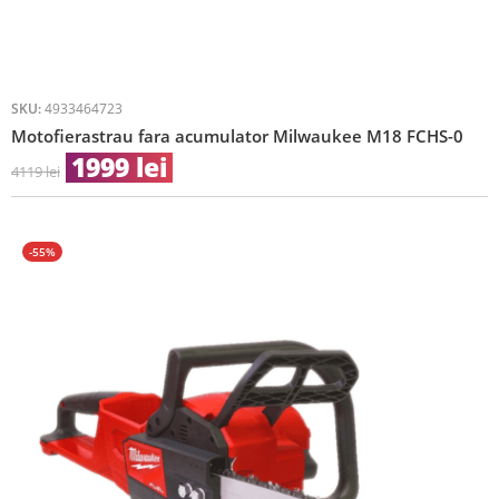
SKU:
4933464723
Motofierastrau fara acumulator Milwaukee M18 FCHS-0
1999
lei
4119
lei
-55%