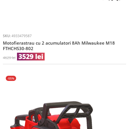
SKU:
4933479587
Motofierastrau cu 2 acumulatori 8Ah Milwaukee M18
FTHCHS30-802
3529
lei
4629
lei
-55%