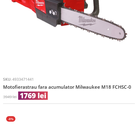
SKU:
4933471441
Motofierastrau fara acumulator Milwaukee M18 FCHSC-0
1769
lei
3949
lei
-8%