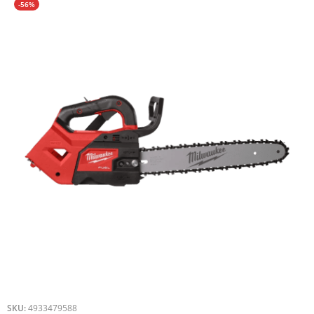
-56%
SKU:
4933479588