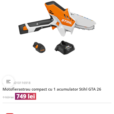
SKU:
GA010116918
Motofierastrau compact cu 1 acumulator Stihl GTA 26
749
lei
1169
lei