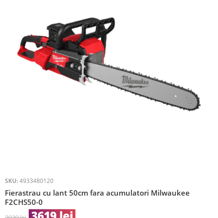
SKU:
4933480120
Fierastrau cu lant 50cm fara acumulatori Milwaukee
F2CHS50-0
3619
lei
3939
lei