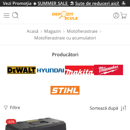
Vezi Promo
ția
☀️
SUMMER SALE
⛱️
Sute de reduceri aici!
🏝️
Acasă
Magazin
Motofierastraie
Motofierastraie cu acumulatori
Producători
Filtre
Sortează după
-22%