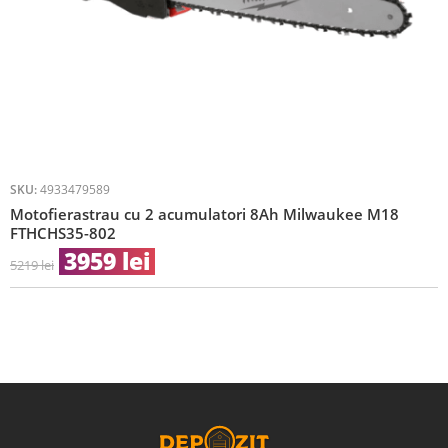
SKU:
4933479589
Motofierastrau cu 2 acumulatori 8Ah Milwaukee M18
FTHCHS35-802
3959
lei
5219
lei