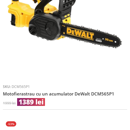
SKU:
DCM565P1
Motofierastrau cu un acumulator DeWalt DCM565P1
1389
lei
1999
lei
-53%