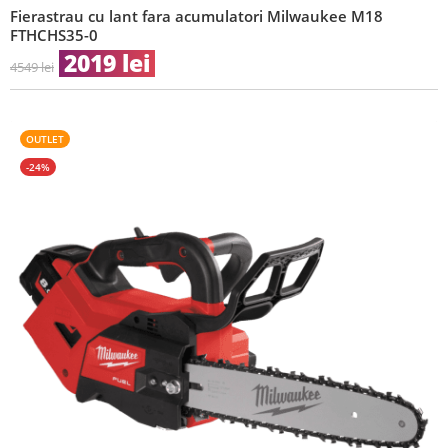
Fierastrau cu lant fara acumulatori Milwaukee M18
FTHCHS35-0
2019
lei
4549
lei
OUTLET
-24%