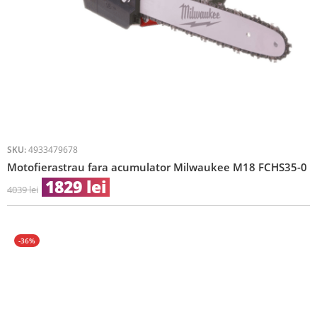
SKU:
4933479678
Motofierastrau fara acumulator Milwaukee M18 FCHS35-0
1829
lei
4039
lei
-36%