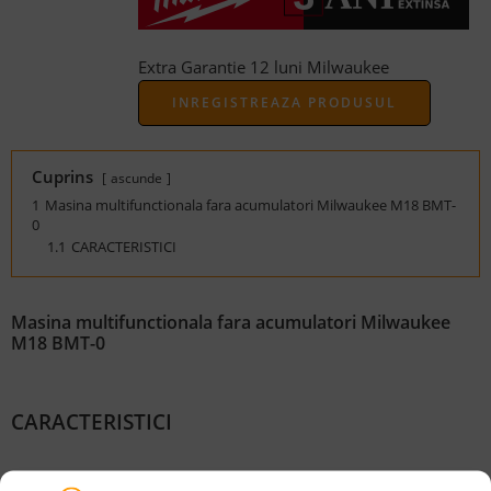
Extra Garantie 12 luni Milwaukee
INREGISTREAZA PRODUSUL
Cuprins
ascunde
1
Masina multifunctionala fara acumulatori Milwaukee M18 BMT-
0
1.1
CARACTERISTICI
Masina multifunctionala fara acumulatori Milwaukee
M18 BMT-0
CARACTERISTICI