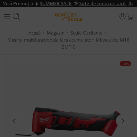
Vezi Promo
ția
☀️
SUMMER SALE
⛱️
Sute de reduceri aici!
🏝️
Acasă
Magazin
Scule Oscilante
Masina multifunctionala fara acumulatori Milwaukee M18
BMT-0
-51%