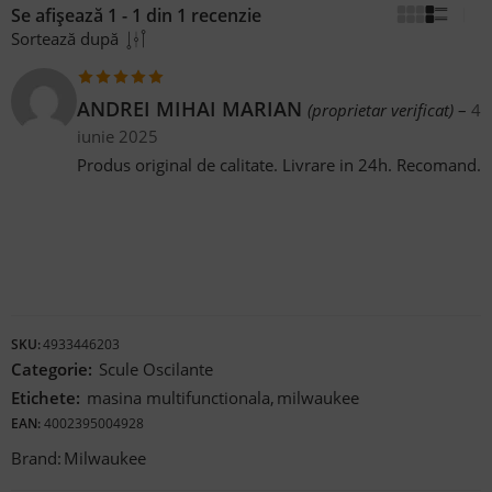
Se afișează 1 - 1 din 1 recenzie
Sortează după
Evaluat la
5
ANDREI MIHAI MARIAN
(proprietar verificat)
–
4
din 5
iunie 2025
Produs original de calitate. Livrare in 24h. Recomand.
SKU:
4933446203
Categorie:
Scule Oscilante
Etichete:
masina multifunctionala
,
milwaukee
EAN:
4002395004928
Brand:
Milwaukee