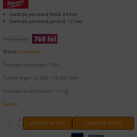
Evaluat la
5.00
din 5
Garanție persoană fizică: 24 luni
pe baza
Garanție persoană juridică: 12 luni
unei
singure
evaluări
1559
lei
769
lei
Brand:
Milwaukee
Tensiune acumulator: 18 V
Turatie în gol: 12.000 – 18.000 rpm
Greutate cu acumulator: 1,7 kg
În stoc
ADAUGĂ ÎN COȘ
CUMPARA ACUM