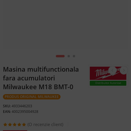
Masina multifunctionala
fara acumulatori
Distribuitor Autorizat
Milwaukee M18 BMT-0
PRODUS ORIGINAL MILWAUKEE
SKU:
4933446203
EAN:
4002395004928
(O recenzie client)