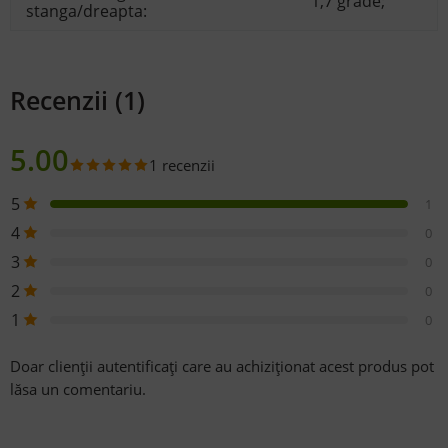
1,7 grade;
stanga/dreapta:
Recenzii (1)
5.00
1 recenzii
5
1
4
0
3
0
2
0
1
0
Doar clienții autentificați care au achiziționat acest produs pot
lăsa un comentariu.