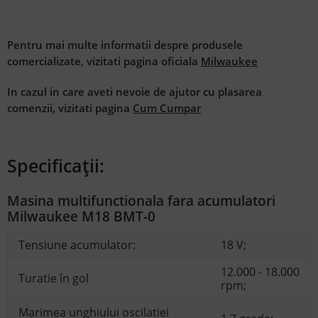
Masina multifunctionala, Milwaukee, MLW4933446203
Pentru mai multe informatii despre produsele
comercializate, vizitati pagina oficiala
Milwaukee
In cazul in care aveti nevoie de ajutor cu plasarea
comenzii, vizitati pagina
Cum Cumpar
Specificații:
Masina multifunctionala fara acumulatori
Milwaukee M18 BMT-0
Tensiune acumulator:
18 V;
12.000 - 18.000
Turatie în gol
rpm;
Marimea unghiului oscilatiei