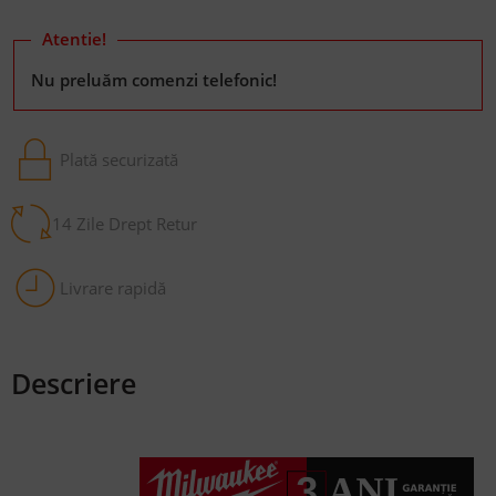
Atentie!
Nu preluăm comenzi telefonic!
Plată securizată
14 Zile Drept Retur
Livrare rapidă
Descriere