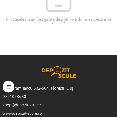
Produsele nu au fost găsite de potrivire dumneavoastră de
selecție.
Str. Avram Iancu 502-504, Florești, Cluj
0751073680
shop@depozit-scule.ro
www.depozit-scule.ro