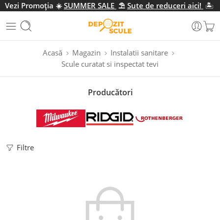
Vezi Promo
ția
☀️
SUMMER SALE
⛱️
Sute de reduceri aici!
🏝️
Acasă
Magazin
Instalatii sanitare
Scule curatat si inspectat tevi
Producători
Filtre