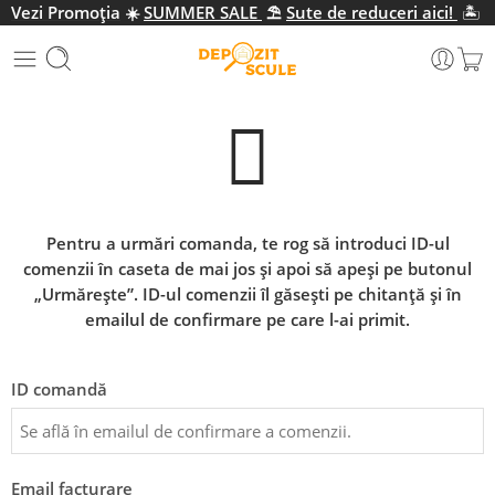
Vezi Promo
ția
☀️
SUMMER SALE
⛱️
Sute de reduceri aici!
🏝️
Pentru a urmări comanda, te rog să introduci ID-ul
comenzii în caseta de mai jos și apoi să apeși pe butonul
„Urmărește”. ID-ul comenzii îl găsești pe chitanță și în
emailul de confirmare pe care l-ai primit.
ID comandă
Email facturare