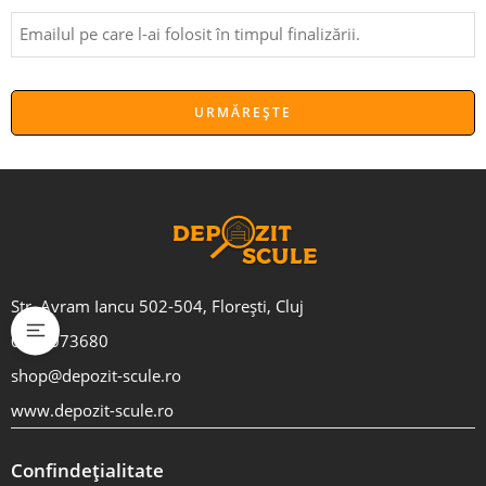
URMĂREȘTE
Str. Avram Iancu 502-504, Florești, Cluj
0751073680
shop@depozit-scule.ro
www.depozit-scule.ro
Confindețialitate